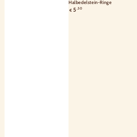
Halbedelstein-Ringe
Regulärer
5
,50
€
Preis