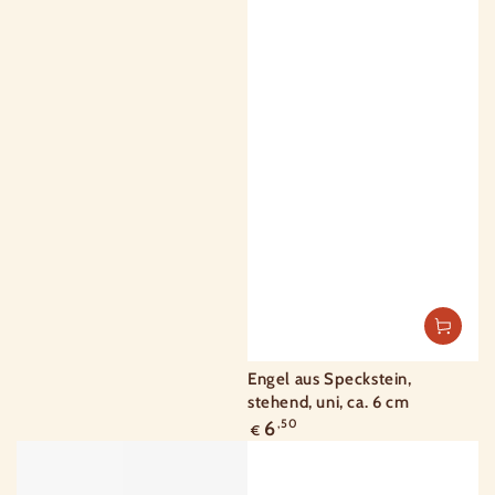
Engel aus Speckstein,
stehend, uni, ca. 6 cm
Regulärer
6
,50
€
Preis