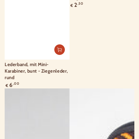
Regulärer
2
,50
€
Preis
Lederband, mit Mini-
Karabiner, bunt - Ziegenleder,
rund
Regulärer
6
,00
€
Preis