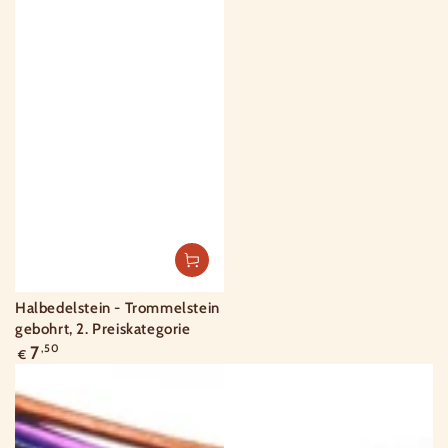
Halbedelstein - Trommelstein
gebohrt, 2. Preiskategorie
Regulärer
7
,50
€
Preis