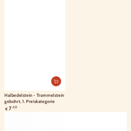
Halbedelstein - Trommelstein
gebohrt, 1. Preiskategorie
Regulärer
7
,50
€
Preis