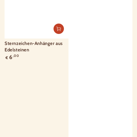
Sternzeichen-Anhänger aus
Edelsteinen
Regulärer
6
,00
€
Preis