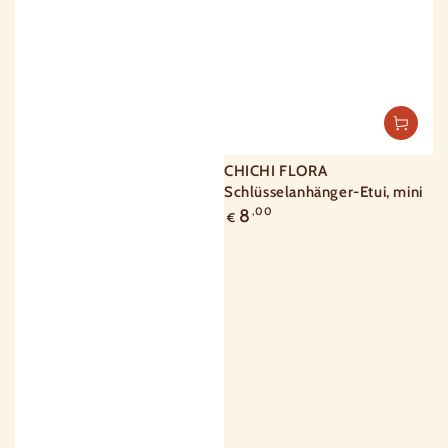
CHICHI FLORA
Schlüsselanhänger-Etui, mini
Regulärer
8
,00
€
Preis