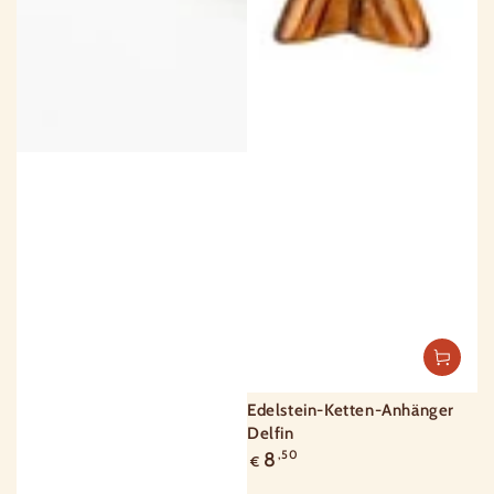
Edelstein-Ketten-Anhänger
Delfin
Regulärer
8
,50
€
Preis