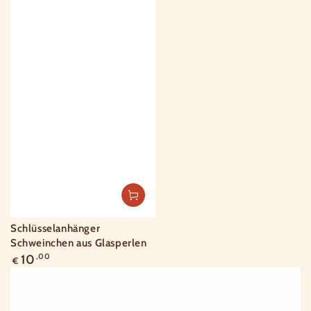
Schlüsselanhänger
Schweinchen aus Glasperlen
Regulärer
10
,00
€
Preis