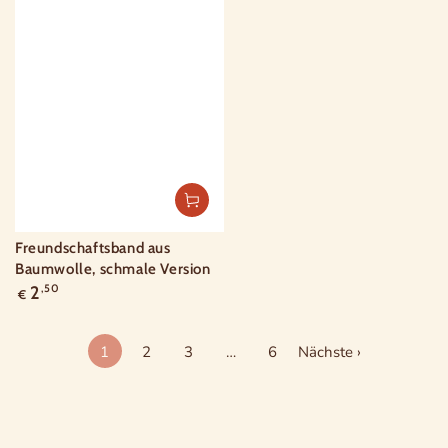
Freundschaftsband aus
Baumwolle, schmale Version
Regulärer
2
,50
€
Preis
1
2
3
…
6
Nächste ›