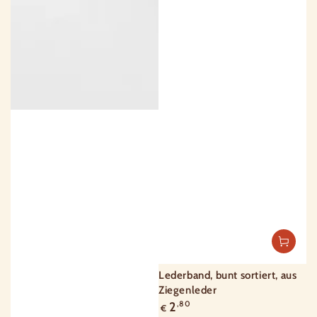
Lederband, bunt sortiert, aus
Ziegenleder
Regulärer
2
,80
€