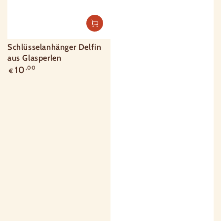
Schlüsselanhänger Delfin
aus Glasperlen
Regulärer
10
,00
€
Preis