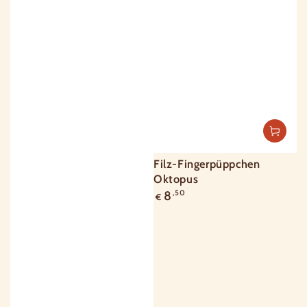
Filz-Fingerpüppchen
Oktopus
Regulärer
8
,50
€
Preis