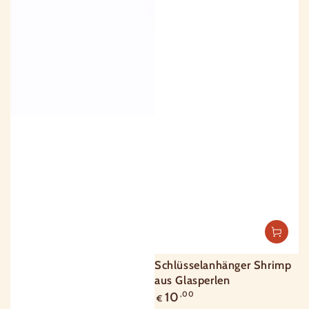
Schlüsselanhänger Shrimp
aus Glasperlen
Regulärer
10
,00
€
Preis