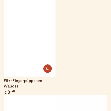
Filz-Fingerpüppchen
Walross
Regulärer
8
,50
€
Preis