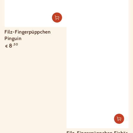
Filz-Fingerpüppchen
Pinguin
Regulärer
8
,50
€
Preis