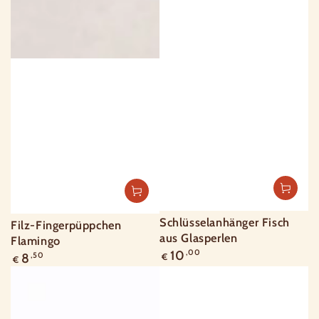
Schlüsselanhänger Fisch
Filz-Fingerpüppchen
aus Glasperlen
Flamingo
Regulärer
10
,00
Regulärer
8
,50
€
€
Preis
Preis