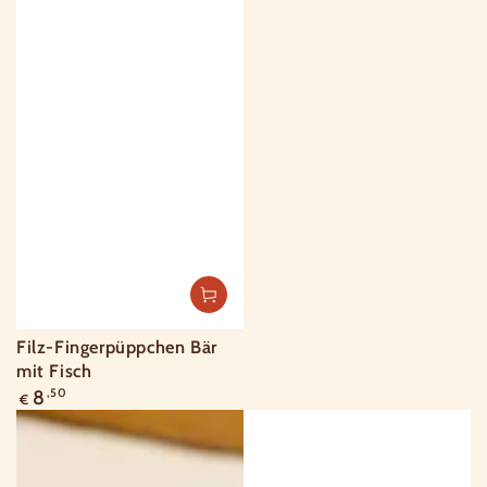
Filz-Fingerpüppchen Bär
mit Fisch
Regulärer
8
,50
€
Preis