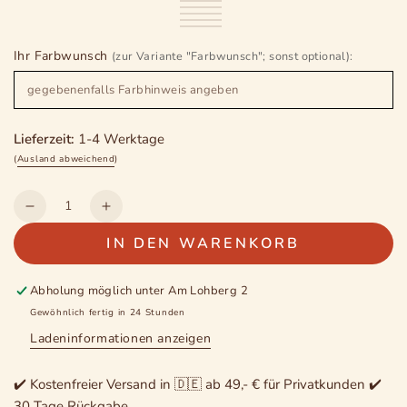
ausverkauft
Blau/Hellblau
Variante
oder
ausverkauft
Dunkelgrün
Variante
oder
gestreift
ausverkauft
Hellgrün/Dunkelgrün
Variante
nicht
oder
ausverkauft
Orange
Variante
nicht
oder
gestreift
ausverkauft
Farbwunsch
Variante
verfügbar
nicht
oder
ausverkauft
verfügbar
nicht
oder
ausverkauft
verfügbar
nicht
oder
Ihr Farbwunsch
verfügbar
nicht
oder
(zur Variante "Farbwunsch"; sonst optional):
verfügbar
nicht
verfügbar
nicht
verfügbar
verfügbar
Lieferzeit:
1-4 Werktage
(
Ausland abweichend
)
Anzahl
Verringere
Erhöhe
die
die
IN DEN WARENKORB
Menge
Menge
für
für
Mexikanische
Mexikanische
Abholung möglich unter
Am Lohberg 2
Hängematte
Hängematte
Gewöhnlich fertig in 24 Stunden
Mexi
Mexi
Ladeninformationen anzeigen
5
5
✔️ Kostenfreier Versand in 🇩🇪 ab 49,- € für Privatkunden ✔️
30 Tage Rückgabe