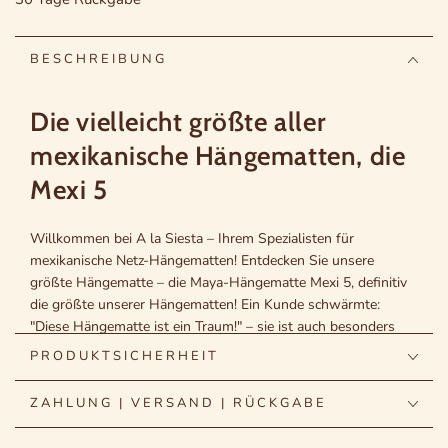
BESCHREIBUNG
Die vielleicht größte aller
mexikanische Hängematten, die
Mexi 5
Willkommen bei A la Siesta – Ihrem Spezialisten für
mexikanische Netz-Hängematten! Entdecken Sie unsere
größte Hängematte – die Maya-Hängematte Mexi 5, definitiv
die größte unserer Hängematten! Ein Kunde schwärmte:
"Diese Hängematte ist ein Traum!" – sie ist auch besonders
beeindruckend, wenn man zuvor kleinere Hängematten
PRODUKTSICHERHEIT
genutzt hat. Die Mexi 5 ist der Superlativ unter den
mexikanischen Hängematten und in Deutschland recht
ZAHLUNG | VERSAND | RÜCKGABE
exklusiv bei uns erhältlich. Perfekt für große Menschen, große
Familien oder einfach für den ultimativen Komfort. – Perfekt