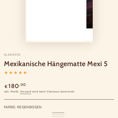
ALASIESTA
Mexikanische Hängematte Mexi 5
Regulärer
,00
180
€
Preis
inkl. MwSt.
Versand
wird beim Checkout berechnet
FARBE:
REGENBOGEN
Regenbogen
Variante
Natur
Variante
ausverkauft
Dunkelblau
Variante