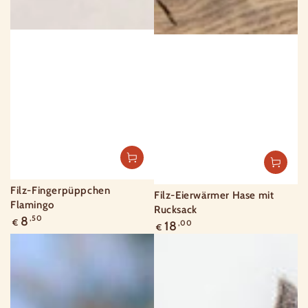
Filz-Fingerpüppchen
Filz-Eierwärmer Hase mit
Flamingo
Rucksack
Regulärer
8
,50
€
Regulärer
18
,00
€
Preis
Preis