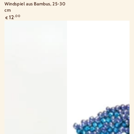
Windspiel aus Bambus, 25-30
cm
Regulärer
12
,00
€
Preis