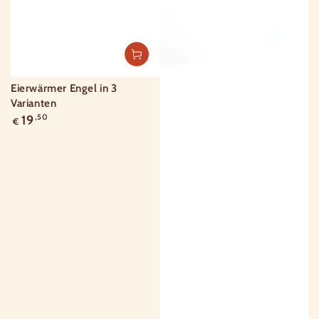
Eierwärmer Engel in 3
Varianten
Regulärer
19
,50
€
Preis