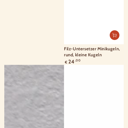
Filz-Untersetzer Minikugeln,
rund, kleine Kugeln
Regulärer
24
,00
€
Preis