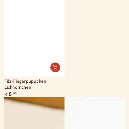
Filz-Fingerpüppchen
Eichhörnchen
Regulärer
8
,50
€
Preis