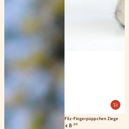
Filz-Fingerpüppchen Ziege
Regulärer
8
,50
€