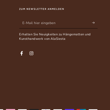
ZUM NEWSLETTER ANMELDEN
 Ohrringe
E-
tlänge) x 10 mm (Durchmesser)
Mail
reiselschnecke / 925er-Silber
Erhalten Sie Neuigkeiten zu Hängematten und
hier
Kunsthandwerk von AlaSiesta
eingeben
Facebook
Instagram