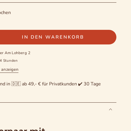
ochen
IN DEN WARENKORB
e
e
ter
Am Lohberg 2
24 Stunden
ulum
 anzeigen
r
nd in 🇩🇪 ab 49,- € für Privatkunden ✔️ 30 Tage