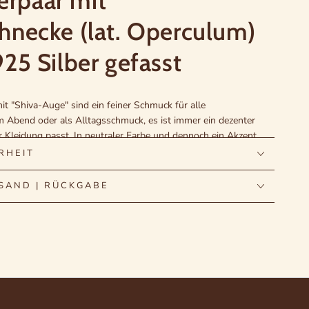
rpaar mit
chnecke (lat. Operculum)
925 Silber gefasst
it "Shiva-Auge" sind ein feiner Schmuck für alle
 Abend oder als Alltagsschmuck, es ist immer ein dezenter
r Kleidung passt. In neutraler Farbe und dennoch ein Akzent,
chmuck mit Freude!
RHEIT
hnecke
SAND | RÜCKGABE
ht in einen Winterschlaf, bei dem sie ihr Schneckenhaus mit
er bildet ein rundes bis ovales Plättchen mit dem markanten
 nach dem Winterschlaf wieder abstößt. So findet man diese
warmen Ländern am Meer, wo sie eingesammelt und später zu
erden. Dafür werden sie poliert und in Schmuckstücke
nde Ohrringe daraus entstanden, indem das Plättchen in 925er