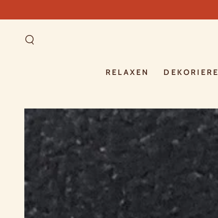
ZUM INHALT
SPRINGEN
RELAXEN
DEKORIER
ZU DEN
PRODUKTINFORMATIONEN
SPRINGEN