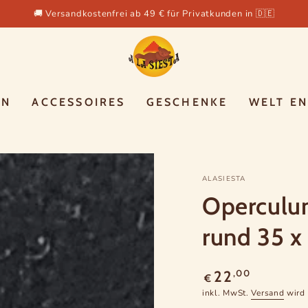
🚚 Versandkostenfrei ab 49 € für Privatkunden in 🇩🇪
EN
ACCESSOIRES
GESCHENKE
WELT E
ALASIESTA
Operculum
rund 35 
Regulärer
,00
22
€
Preis
inkl. MwSt.
Versand
wird 