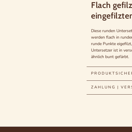
Flach gefil
eingefilzt
Diese runden Unterset
werden flach in runde
runde Punkte eigefilzt
Untersetzer ist in ver
ähnlich bunt gefärbt.
Filz in Küche
PRODUKTSICHE
Filz ist als Material 
ZAHLUNG | VER
Untersatz finden. Fil
Küchen-, Wohnzimmer 
diese Tischschoner ei
Holz-Tische oder ander
schützen möchten.
Filzuntersetze