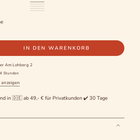
Hellgrau
Variante
Anthrazit
Variante
ausverkauft
Naturweiß
Variante
ausverkauft
Dunkelrot
Variante
oder
ausverkauft
sortierte
Variante
oder
ausverkauft
nicht
oder
Auswahl
ausverkauft
nicht
oder
verfügbar
nicht
oder
he
verfügbar
nicht
verfügbar
nicht
verfügbar
verfügbar
IN DEN WARENKORB
e
e
ter
Am Lohberg 2
24 Stunden
 anzeigen
etzer
nd in 🇩🇪 ab 49,- € für Privatkunden ✔️ 30 Tage
e