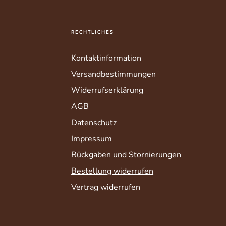
In der Puppenstube die
Klangschalentherapie
RECHTLICHES
Untersetzer, In der G
Blumenvase. Sogar als
Kontaktinformation
Scheiben recht gut ;-)
Versandbestimmungen
Die hübschen Unterse
unserer Partnerfirma 
Widerrufserklärung
AGB
Durchmesser ca. 1
Material: 100% Wol
Datenschutz
Herkunft: Nepal - f
Impressum
waschbar bei 30 Gr
Rückgaben und Stornierungen
Oder bevorzugen Sie
Bestellung widerrufen
Vertrag widerrufen