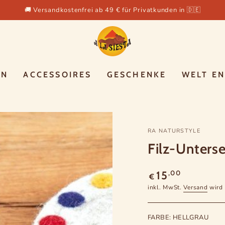
🚚 Versandkostenfrei ab 49 € für Privatkunden in 🇩🇪
EN
ACCESSOIRES
GESCHENKE
WELT E
RA NATURSTYLE
Filz-Unterse
Regulärer
,00
15
€
Preis
inkl. MwSt.
Versand
wird 
FARBE:
HELLGRAU