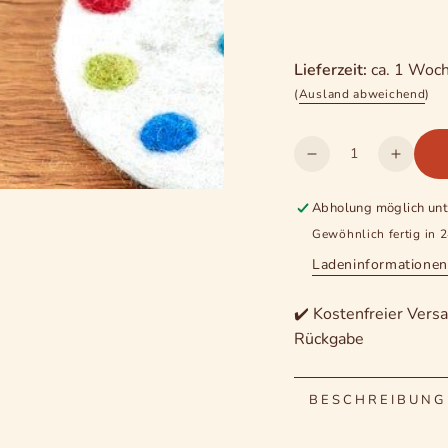
Lieferzeit:
ca. 1 Woc
(
Ausland abweichend
)
Anzahl
Verringere
Erhöh
die
die
Menge
Meng
Abholung möglich un
für
für
Gewöhnlich fertig in 
Filz-
Filz-
Ladeninformationen
Untersetzer
Unters
flach,
flach,
rund,
rund,
✔️ Kostenfreier Versa
bunte
bunte
Rückgabe
Punkte
Punkt
BESCHREIBUNG