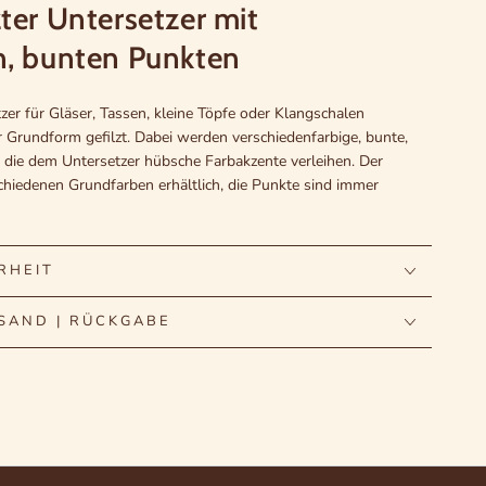
zter Untersetzer mit
en, bunten Punkten
zer für Gläser, Tassen, kleine Töpfe oder Klangschalen
r Grundform gefilzt. Dabei werden verschiedenfarbige, bunte,
, die dem Untersetzer hübsche Farbakzente verleihen. Der
schiedenen Grundfarben erhältlich, die Punkte sind immer
 und Wohnzimmer
RHEIT
waschbar und so eben, dass standfeste Gläser einen guten
SAND | RÜCKGABE
z ist schmutz- und wasserabweisend und daher für den
und Barbereich besonders hervorragend geeignet. So sind
n hübscher Schmuck und bester Schutz für alle Glas- und
e Materialien, die Sie vor Feuchtigkeit, Hitze oder Kratzern
r in verschiedensten Anwendungen